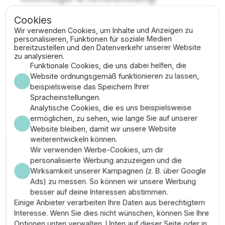
Cookies
Prüfen Sie vor dem Eintauchen die Unversehrtheit des
Kabels und des Gehäuses. Senken Sie die Pumpe an
Wir verwenden Cookies, um Inhalte und Anzeigen zu
personalisieren, Funktionen für soziale Medien
einem Sicherungsseil in das Medium ab und fixieren
bereitzustellen und den Datenverkehr unserer Website
Sie die Druckleitung druckfest. Nach dem Herstellen
zu analysieren.
der Stromverbindung führt die Elektronik einen
Funktionale Cookies, die uns dabei helfen, die
Selbsttest durch. Die Pumpe schaltet sich ein, sobald
Website ordnungsgemäß funktionieren zu lassen,
ein Druckabfall im System (z. B. durch Öffnen eines
beispielsweise das Speichern Ihrer
Wasserhahns) detektiert wird.
Spracheinstellungen.
Analytische Cookies, die es uns beispielsweise
Pro-Tipp:
Verwenden Sie eine
flexible Druckleitung
ermöglichen, zu sehen, wie lange Sie auf unserer
am Pumpenausgang, um die Übertragung von
Website bleiben, damit wir unsere Website
Schwingungen auf das Rohrnetz zu dämpfen.
weiterentwickeln können.
Wir verwenden Werbe-Cookies, um dir
Plus- und Minuspunkte
personalisierte Werbung anzuzeigen und die
Wirksamkeit unserer Kampagnen (z. B. über Google
Ads) zu messen. So können wir unsere Werbung
besser auf deine Interessen abstimmen.
Schutz vor Trockenlauf
check
Einige Anbieter verarbeiten Ihre Daten aus berechtigtem
Schaltet sich automatisch ein und aus
check
Interesse. Wenn Sie dies nicht wünschen, können Sie Ihre
Geignet für den Dauereinsatz
check
Optionen unten verwalten. Unten auf dieser Seite oder in