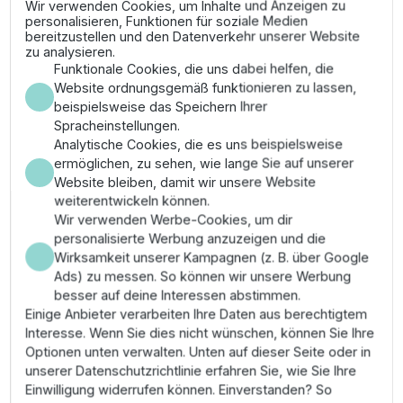
Wir verwenden Cookies, um Inhalte und Anzeigen zu
Bauform. Die technische Ausführung mit
personalisieren, Funktionen für soziale Medien
wassergefüllter FES93-Füllung entspricht höchsten
bereitzustellen und den Datenverkehr unserer Website
zu analysieren.
ökologischen und technischen Standards nach DVGW-
Funktionale Cookies, die uns dabei helfen, die
Vorgaben.
Website ordnungsgemäß funktionieren zu lassen,
Vorteile des Franklin 4" Motors
beispielsweise das Speichern Ihrer
Spracheinstellungen.
0,55kW
Analytische Cookies, die es uns beispielsweise
ermöglichen, zu sehen, wie lange Sie auf unserer
Hohe Betriebssicherheit durch symmetrische
Website bleiben, damit wir unsere Website
Lastverteilung für optimale Motorruhe und
weiterentwickeln können.
Langlebigkeit.
Wir verwenden Werbe-Cookies, um dir
Wartungsfrei durch wassergeschmierte Gleitlager
personalisierte Werbung anzuzeigen und die
und Verzicht auf verschleißanfällige mechanische
Wirksamkeit unserer Kampagnen (z. B. über Google
Kontakte.
Ads) zu messen. So können wir unsere Werbung
Maximale Korrosionsbeständigkeit durch
besser auf deine Interessen abstimmen.
Edelstahlbauweise AISI 304 für alle
Einige Anbieter verarbeiten Ihre Daten aus berechtigtem
medienberührten Teile.
Interesse. Wenn Sie dies nicht wünschen, können Sie Ihre
Hermetisch vergossener Stator garantiert höchste
Optionen unten verwalten. Unten auf dieser Seite oder in
Ausfallsicherheit gegen Feuchtigkeitseintritt in die
unserer Datenschutzrichtlinie erfahren Sie, wie Sie Ihre
Wicklung.
Einwilligung widerrufen können. Einverstanden? So