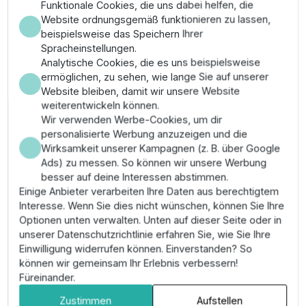
Funktionale Cookies, die uns dabei helfen, die
Brunnenpumpenmotor ist vollständig aus Edelstahl
Website ordnungsgemäß funktionieren zu lassen,
gefertigt und eignet sich auch für
beispielsweise das Speichern Ihrer
Trinkwasseranwendungen.
Spracheinstellungen.
Analytische Cookies, die es uns beispielsweise
Der Motor ist als
Stern-Dreieck (SD)
-Ausführung
ermöglichen, zu sehen, wie lange Sie auf unserer
konzipiert und benötigt daher weniger Einschaltstrom.
Website bleiben, damit wir unsere Website
Dies führt zu einer geringeren Belastung von
weiterentwickeln können.
Sicherungen und Schaltern. Dank der hochwertigen
Wir verwenden Werbe-Cookies, um dir
Materialien und der fortschrittlichen Konstruktion bietet
personalisierte Werbung anzuzeigen und die
Franklin Electric einen Motor, der weltweit in
Wirksamkeit unserer Kampagnen (z. B. über Google
Grundwasser- und Bewässerungsanlagen geschätzt
Ads) zu messen. So können wir unsere Werbung
wird.
besser auf deine Interessen abstimmen.
Einige Anbieter verarbeiten Ihre Daten aus berechtigtem
Wichtigste Merkmale
Interesse. Wenn Sie dies nicht wünschen, können Sie Ihre
Optionen unten verwalten. Unten auf dieser Seite oder in
Leistung: 4 kW / 5,5 PS
unserer Datenschutzrichtlinie erfahren Sie, wie Sie Ihre
Spannung: 400 V (3-phasig)
Einwilligung widerrufen können. Einverstanden? So
Geeignet für 6-Zoll-Brunnenpumpen
können wir gemeinsam Ihr Erlebnis verbessern!
Ausführung: SD (Stern-Dreieck)
Füreinander.
Hohe Betriebssicherheit und lange Lebensdauer
Wartungsarmes Design
Zustimmen
Aufstellen