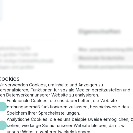
Eigenschaften
Spitzenlösung für
Max. pumpenleistung (l/h
s großen Tiefen mit
Maximale förderhöhe
-stufige Edelstahlhydraulik
Maximale pumpenleistun
nlagen und großen
zeigt sich in der
Presseanschluss
Cookies
asiven Medien nach
Pumpenabmessungen
ir verwenden Cookies, um Inhalte und Anzeigen zu
ersonalisieren, Funktionen für soziale Medien bereitzustellen und
Pumpendurchmesser
en Datenverkehr unserer Website zu analysieren.
/30
Funktionale Cookies, die uns dabei helfen, die Website
Temperaturbereich der 
ordnungsgemäß funktionieren zu lassen, beispielsweise das
flüssigkeit
er Druckwiderstände durch
Speichern Ihrer Spracheinstellungen.
Typ / serie
Analytische Cookies, die es uns beispielsweise ermöglichen, 
äuse und exakte
Werkstoff der pumpenwe
sehen, wie lange Sie auf unserer Website bleiben, damit wir
unsere Website weiterentwickeln können.