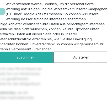
Material
ndungen durch
Wir verwenden Werbe-Cookies, um dir personalisierte
Maximaler sandgehalt
CE-Norm.
Werbung anzuzeigen und die Wirksamkeit unserer Kampagne
und hochwertige
(z. B. über Google Ads) zu messen. So können wir unsere
Strom
Werbung besser auf deine Interessen abstimmen.
Max. kopfhöhe
isationszeit der Anlage
inige Anbieter verarbeiten Ihre Daten aus berechtigtem Interesse.
n.
enn Sie dies nicht wünschen, können Sie Ihre Optionen unten
 Hydraulikstufen bei
erwalten. Unten auf dieser Seite oder in unserer
atenschutzrichtlinie erfahren Sie, wie Sie Ihre Einwilligung
iderrufen können. Einverstanden? So können wir gemeinsam Ihr
rlebnis verbessern! Füreinander.
Zustimmen
Aufstellen
d der Baulänge höchste
uf den 15 kW Motor.
N 25 oder PN 40 Klasse am
ieb frei von Hindernissen
s zu gewährleisten.
ahme für das Anlagenbuch.
abelclips
, um ein
ohem hydrostatischem