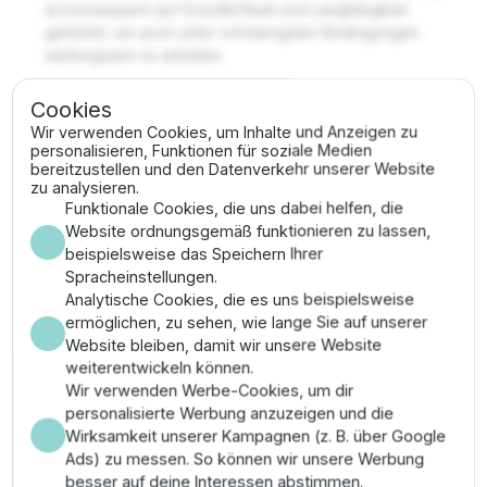
ist konsequent auf Gründlichkeit und Langlebigkeit
getrimmt, um auch unter schwierigsten Bedingungen
wartungsarm zu arbeiten.
Vorteile der Franklin VS 19/29
Cookies
Wir verwenden Cookies, um Inhalte und Anzeigen zu
personalisieren, Funktionen für soziale Medien
Absolute Spitzenleistung in der Förderhöhe
bereitzustellen und den Datenverkehr unserer Website
kombiniert mit 19 m³/h Durchfluss für
zu analysieren.
anspruchsvolle Wasserwirtschaft.
Funktionale Cookies, die uns dabei helfen, die
Herausragende Standzeit durch den Einsatz
Website ordnungsgemäß funktionieren zu lassen,
hochfester Edelstahlbauteile AISI 304 für alle
beispielsweise das Speichern Ihrer
Strukturteile.
Spracheinstellungen.
Hoher hydraulischer Wirkungsgrad reduziert die
Analytische Cookies, die es uns beispielsweise
Amortisationszeit der Gesamtanlage durch
ermöglichen, zu sehen, wie lange Sie auf unserer
gesenkte Energiekosten.
Website bleiben, damit wir unsere Website
Robuste Bauweise hält auch starken
weiterentwickeln können.
mechanischen Belastungen und wechselnden
Wir verwenden Werbe-Cookies, um dir
Drücken souverän stand.
personalisierte Werbung anzuzeigen und die
Passgenauigkeit nach NEMA-Standard ermöglicht
Wirksamkeit unserer Kampagnen (z. B. über Google
einfache Wartung und Kompatibilität mit 18,5 kW
Ads) zu messen. So können wir unsere Werbung
Industriemotoren.
besser auf deine Interessen abstimmen.