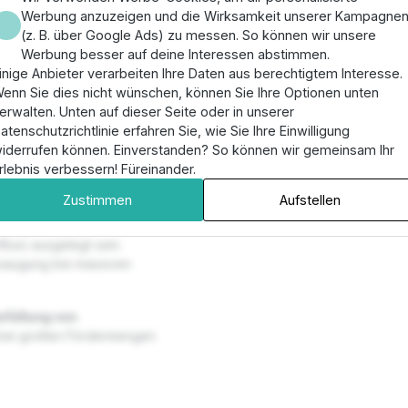
in Trinkwasseranwendungen
Werbung anzuzeigen und die Wirksamkeit unserer Kampagne
Strom
(z. B. über Google Ads) zu messen. So können wir unsere
Max. kopfhöhe
ände innerhalb der
Werbung besser auf deine Interessen abstimmen.
inige Anbieter verarbeiten Ihre Daten aus berechtigtem Interesse.
agventil zur Vermeidung von
enn Sie dies nicht wünschen, können Sie Ihre Optionen unten
erwalten. Unten auf dieser Seite oder in unserer
atenschutzrichtlinie erfahren Sie, wie Sie Ihre Einwilligung
iderrufen können. Einverstanden? So können wir gemeinsam Ihr
rlebnis verbessern! Füreinander.
ie mechanische Stöße gegen
Zustimmen
Aufstellen
it einem 3 kW
tung sicher. Die
luss ausgelegt sein.
nsaugung bei massiven
efüllung von
d bei großen Fördermengen