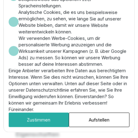
Spracheinstellungen.
Montage & Anwendung
Analytische Cookies, die es uns beispielsweise
ermöglichen, zu sehen, wie lange Sie auf unserer
Die Montage dieses Hochleistungssystems erfordert
Website bleiben, damit wir unsere Website
höchste Expertise; stellen Sie eine spannungsfreie
weiterentwickeln können.
Rohrverlegung der PN 63 Klasse sicher. Achten Sie auf
Wir verwenden Werbe-Cookies, um dir
die Einhaltung der korrekten Drehmomente bei der
personalisierte Werbung anzuzeigen und die
Wellenkoppelung mit dem 55 kW Motor. Eine
Wirksamkeit unserer Kampagnen (z. B. über Google
regelmäßige Inspektion der mechanischen
Ads) zu messen. So können wir unsere Werbung
Komponenten ist für den langfristigen Werterhalt der
besser auf deine Interessen abstimmen.
Großanlage zwingend erforderlich. Kontrollieren Sie
Einige Anbieter verarbeiten Ihre Daten aus berechtigtem
vor dem Versenken alle Verbindungen am
Interesse. Wenn Sie dies nicht wünschen, können Sie Ihre
Brunnenkopf auf absoluten Festsitz.
Optionen unten verwalten. Unten auf dieser Seite oder in
unserer Datenschutzrichtlinie erfahren Sie, wie Sie Ihre
Pro-Tipp:
Nutzen Sie für diese Leistungsklasse eine
Einwilligung widerrufen können. Einverstanden? So
SPS-Steuerung mit Sanftstart-Funktion
, um die
können wir gemeinsam Ihr Erlebnis verbessern!
Hydraulik bedarfsgerecht einzubinden und
Füreinander.
mechanische Belastungen beim Starten der massiven
Wassersäule zu minimieren.
Zustimmen
Aufstellen
Eigenschaften