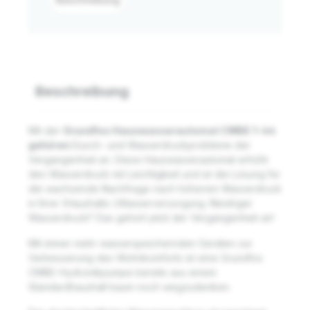
Beschreibung
Mit der
Grundfos Hauswasserautomat CMBE 1-44
gehören
Dusch- und Wasserdruckprobleme der
Vergangenheit an. Diese Hauswasserautomat erhöht
den Wasserdruck mit Leichtigkeit und ist die Lösung für
die wachsende Nachfrage nach höherem Wasserdruck
in Ihrer (Haushalts-)Wasserversorgung. Niedriger
Wasserdruck? Das gehört jetzt der Vergangenheit an!
Mit immer mehr wasserspeichernden Geräten zur
Verbesserung des Wohnkomforts ist eine Grundfos
CMBE-Hydronikpumpe bereits aus einem
Standardhaushalt kaum noch wegzudenken.