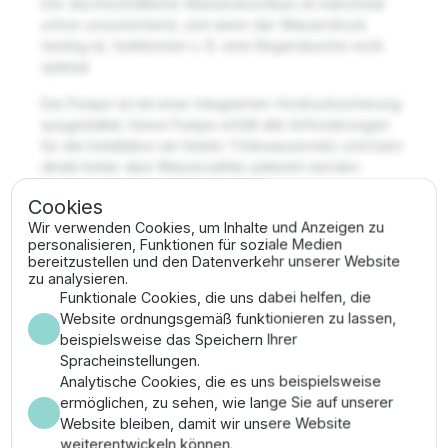
Der durchschnittliche Wasseranschluss ist manchmal
schon unzureichend, und wenn der Wasserdruck
niedrig ist, funktioniert z. B. eine Regendusche nicht
optimal.
Die Pumpe ist mit einer integrierten Vordrucksicherung
ausgestattet. Diese Pumpe erfüllt alle Anforderungen
für die Installation am festen Trinkwassernetz und kann
direkt hinter dem Wasserzähler platziert werden.
Cookies
Grundfos CMBE 1-44
Wir verwenden Cookies, um Inhalte und Anzeigen zu
Hauswasserautomat: Meister
personalisieren, Funktionen für soziale Medien
bereitzustellen und den Datenverkehr unserer Website
des steigenden Wasserdrucks
zu analysieren.
Funktionale Cookies, die uns dabei helfen, die
Website ordnungsgemäß funktionieren zu lassen,
Der Grundfos CMBE garantiert Ihnen eine konstante
beispielsweise das Speichern Ihrer
Druckwasserversorgung bei jedem gewünschten
Spracheinstellungen.
Verbrauchsniveau.
Analytische Cookies, die es uns beispielsweise
Ob für ein einzelnes Bad oder ein ganzes Kanalhaus;
ermöglichen, zu sehen, wie lange Sie auf unserer
der Grundfos CMBE sorgt für optimalen Wasserdruck.
Website bleiben, damit wir unsere Website
weiterentwickeln können.