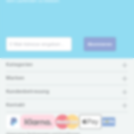
dem Laufenden zu bleiben.
Abonnieren
Kategorien
Marken
Kundenbetreuung
Kontakt
Allgemeine Bedingungen und Konditionen