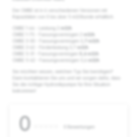
Der CMBE ist in 6 verschiedenen Versionen mit
Kapazitäten von 0 bis über 5 m3/Stunde erhältlich.
CMBE 1-44 - Leistung 2
m3/h
CMBE 1-75 - Fassungsvermögen 2
m3/h
CMBE 3-30 - Fassungsvermögen 3
,7 m3/h
CMBE 3-62 - Förderleistung 3,7
m3/h
CMBE 5-31 - Fassungsvermögen
5,6 m3/h
CMBE 5-62 - Fassungsvermögen 5,6
m3/h
Sie möchten wissen, welchen Typ Sie benötigen?
Dann kontaktieren Sie uns und wir sorgen dafür, dass
Sie die richtige Hydronikpumpe für Ihre Situation
bekommen!
0
0 Bewertungen