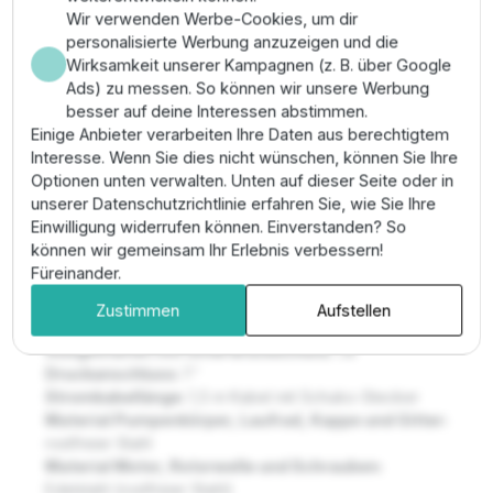
Der hocheffiziente Elektromotor mit integriertem
Wir verwenden Werbe-Cookies, um dir
Frequenzumrichter sorgt für die erforderliche
personalisierte Werbung anzuzeigen und die
Druckerhöhung bei extrem niedrigen Kosten. Die
Wirksamkeit unserer Kampagnen (z. B. über Google
kompakten Abmessungen des Grundfos CMBE
Ads) zu messen. So können wir unsere Werbung
ermöglichen auch den Einbau in engen Räumen.
besser auf deine Interessen abstimmen.
Einige Anbieter verarbeiten Ihre Daten aus berechtigtem
Technische Daten der Grundfos
Interesse. Wenn Sie dies nicht wünschen, können Sie Ihre
Optionen unten verwalten. Unten auf dieser Seite oder in
CMBE 1-44 Hauswasserautomat
unserer Datenschutzrichtlinie erfahren Sie, wie Sie Ihre
Einwilligung widerrufen können. Einverstanden? So
Max. Förderhöhe:
26,2 Mwk (2,6 bar)
können wir gemeinsam Ihr Erlebnis verbessern!
Gewicht:
26,1 KG
Füreinander.
Max. Temperatur der gepumpten Flüssigkeit:
von 0
°C bis 60 °C
Zustimmen
Aufstellen
Spannung:
1 x 200-240 Volt ''" 50 Hz
Ausgestattet mit Unterdruckschutz:
Ja
Druckanschluss:
1''
Stromkabellänge:
1,5 m Kabel mit Schuko-Stecker
Material Pumpenkörper, Laufrad, Kappe und Gitter:
rostfreier Stahl
Material Motor, Rotorwelle und Schrauben:
Edelstahl (rostfreier Stahl)