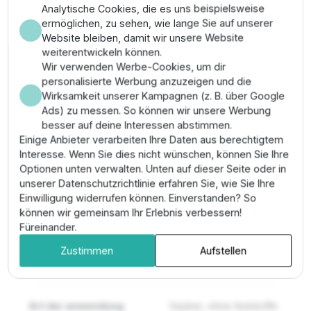
Analytische Cookies, die es uns beispielsweise
ermöglichen, zu sehen, wie lange Sie auf unserer
Die Montage der SP 11-27 erfordert aufgrund der
Website bleiben, damit wir unsere Website
extremen Stufenanzahl höchste Präzision; nutzen Sie
weiterentwickeln können.
ein entsprechend dimensioniertes Tragesystem. Der
Wir verwenden Werbe-Cookies, um dir
Anschluss an das Drehstromnetz muss über einen
personalisierte Werbung anzuzeigen und die
Schaltschrank mit Phasenüberwachung und
Wirksamkeit unserer Kampagnen (z. B. über Google
elektronischem Überlastschutz erfolgen. Achten Sie
Ads) zu messen. So können wir unsere Werbung
auf eine ausreichende Motorkühlung durch
besser auf deine Interessen abstimmen.
Wasserfluss. Prüfen Sie regelmäßig den
Einige Anbieter verarbeiten Ihre Daten aus berechtigtem
Isolationswiderstand des Kabels zur Vorbeugung von
Interesse. Wenn Sie dies nicht wünschen, können Sie Ihre
Anlagenausfällen.
Optionen unten verwalten. Unten auf dieser Seite oder in
Pro-Tipp:
Verwenden Sie bei dieser Leistungsklasse
unserer Datenschutzrichtlinie erfahren Sie, wie Sie Ihre
zentrierende Führungsringe
am Pumpenstrang, um
Einwilligung widerrufen können. Einverstanden? So
Vibrationen an der Brunnenwand zu minimieren und die
können wir gemeinsam Ihr Erlebnis verbessern!
Standzeit zu erhöhen.
Füreinander.
Zustimmen
Aufstellen
Eigenschaften
Art der anwendung
Sauber, ohne feststoffe