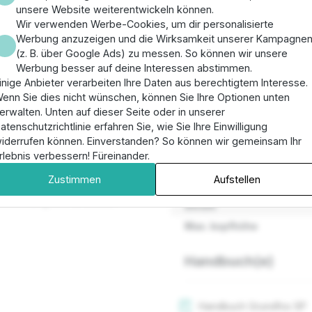
unsere Website weiterentwickeln können.
Pumpenhöhe
g und effiziente
Wir verwenden Werbe-Cookies, um dir personalisierte
Pumpentyp
Werbung anzuzeigen und die Wirksamkeit unserer Kampagne
 zum Schutz vor
Schutzklasse
(z. B. über Google Ads) zu messen. So können wir unsere
Werbung besser auf deine Interessen abstimmen.
Spannung
inige Anbieter verarbeiten Ihre Daten aus berechtigtem Interesse.
Temperaturbereich der 
enn Sie dies nicht wünschen, können Sie Ihre Optionen unten
flüssigkeit
erwalten. Unten auf dieser Seite oder in unserer
e den 400V-Anschluss über
Typ / serie
atenschutzrichtlinie erfahren Sie, wie Sie Ihre Einwilligung
f eine ausreichende
iderrufen können. Einverstanden? So können wir gemeinsam Ihr
e kann vertikal oder
Werkstoff der pumpenwe
rlebnis verbessern! Füreinander.
Material
Zustimmen
Aufstellen
 des Drehstrommotors
;
Maximaler sandgehalt
rderleistung und erhöhtem
Strom
Max. kopfhöhe
Handbuch(e)
Handbuch Grundfos SP