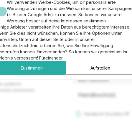
Wir verwenden Werbe-Cookies, um dir personalisierte
Schutzklasse
Werbung anzuzeigen und die Wirksamkeit unserer Kampagne
wirtschaft und
Spannung
(z. B. über Google Ads) zu messen. So können wir unsere
Werbung besser auf deine Interessen abstimmen.
Temperaturbereich der 
inige Anbieter verarbeiten Ihre Daten aus berechtigtem Interesse.
flüssigkeit
enn Sie dies nicht wünschen, können Sie Ihre Optionen unten
Typ / serie
erwalten. Unten auf dieser Seite oder in unserer
rgfältige Handhabung der
atenschutzrichtlinie erfahren Sie, wie Sie Ihre Einwilligung
Werkstoff der pumpenwe
m Steuergerät, das Schutz
iderrufen können. Einverstanden? So können wir gemeinsam Ihr
Sie die Eintauchtiefe und
Material
rlebnis verbessern! Füreinander.
. Nach der Installation sollte
Maximaler sandgehalt
etz zu entlüften und
Zustimmen
Aufstellen
Strom
Max. kopfhöhe
ei späteren
rneutes Ausmessen
Handbuch(e)
Handbuch Grundfos SP