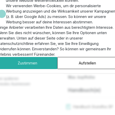
unsere Website weiterentwickeln können.
n dank normgerechter NEMA-
Pumpentyp
Wir verwenden Werbe-Cookies, um dir personalisierte
Werbung anzuzeigen und die Wirksamkeit unserer Kampagne
Schutzklasse
ochwertige Wicklungen im
(z. B. über Google Ads) zu messen. So können wir unsere
Spannung
Werbung besser auf deine Interessen abstimmen.
Temperaturbereich der 
inige Anbieter verarbeiten Ihre Daten aus berechtigtem Interesse.
flüssigkeit
enn Sie dies nicht wünschen, können Sie Ihre Optionen unten
erwalten. Unten auf dieser Seite oder in unserer
Typ / serie
ng und führen Sie das
atenschutzrichtlinie erfahren Sie, wie Sie Ihre Einwilligung
das System an ein
Werkstoff der pumpenwe
iderrufen können. Einverstanden? So können wir gemeinsam Ihr
r und Überlastschutz an.
rlebnis verbessern! Füreinander.
Material
auchtiefe ab und stellen
Maximaler sandgehalt
Zustimmen
Aufstellen
et ist. Prüfen Sie die
Strom
Max. kopfhöhe
ei späteren
rneutes Ausmessen
Handbuch(e)
Handbuch Grundfos SP