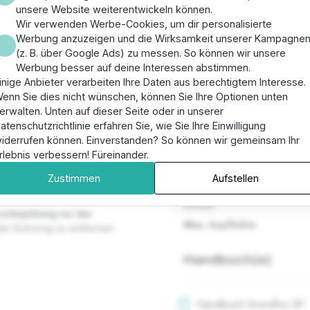
unsere Website weiterentwickeln können.
Pumpenhöhe
n schützt die Hydraulik vor
Wir verwenden Werbe-Cookies, um dir personalisierte
Pumpentyp
Werbung anzuzeigen und die Wirksamkeit unserer Kampagne
infache Wartung und hohe
Schutzklasse
(z. B. über Google Ads) zu messen. So können wir unsere
Werbung besser auf deine Interessen abstimmen.
Spannung
inige Anbieter verarbeiten Ihre Daten aus berechtigtem Interesse.
Temperaturbereich der 
enn Sie dies nicht wünschen, können Sie Ihre Optionen unten
flüssigkeit
erwalten. Unten auf dieser Seite oder in unserer
, da der 400V-Anschluss
Typ / serie
atenschutzrichtlinie erfahren Sie, wie Sie Ihre Einwilligung
von Phasenausfall und
iderrufen können. Einverstanden? So können wir gemeinsam Ihr
stahlseil und fixieren Sie
Werkstoff der pumpenwe
rlebnis verbessern! Füreinander.
ung des Motors bei der
Material
stens 1 Meter über dem
Zustimmen
Aufstellen
Maximaler sandgehalt
zu minimieren.
Strom
uckspülung vor der
Max. kopfhöhe
der Bohrung zu entfernen
Handbuch(e)
Handbuch Grundfos SP