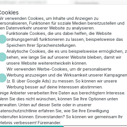
amiklager und hermetisch
Pumpentyp
Cookies
Schutzklasse
kflussverhinderer im
ir verwenden Cookies, um Inhalte und Anzeigen zu
Spannung
ersonalisieren, Funktionen für soziale Medien bereitzustellen und
en Datenverkehr unserer Website zu analysieren.
Temperaturbereich der 
Funktionale Cookies, die uns dabei helfen, die Website
flüssigkeit
ordnungsgemäß funktionieren zu lassen, beispielsweise das
Typ / serie
unter Verwendung von
Speichern Ihrer Spracheinstellungen.
pe elektrisch mit einem
Werkstoff der pumpenwe
Analytische Cookies, die es uns beispielsweise ermöglichen, 
tet. Achten Sie auf die
sehen, wie lange Sie auf unserer Website bleiben, damit wir
Material
ängen unter Wasser.
unsere Website weiterentwickeln können.
Maximaler sandgehalt
chen Komponenten und
Wir verwenden Werbe-Cookies, um dir personalisierte
 Manometer.
Werbung anzuzeigen und die Wirksamkeit unserer Kampagne
Strom
(z. B. über Google Ads) zu messen. So können wir unsere
Max. kopfhöhe
edingt einen
Sanftstarter
,
Werbung besser auf deine Interessen abstimmen.
ulikstufen drastisch zu
inige Anbieter verarbeiten Ihre Daten aus berechtigtem Interesse.
Handbuch(e)
enn Sie dies nicht wünschen, können Sie Ihre Optionen unten
erwalten. Unten auf dieser Seite oder in unserer
atenschutzrichtlinie erfahren Sie, wie Sie Ihre Einwilligung
Handbuch Grundfos SP
iderrufen können. Einverstanden? So können wir gemeinsam Ihr
rlebnis verbessern! Füreinander.