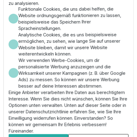
zu analysieren.
Funktionale Cookies, die uns dabei helfen, die
Pro-Tipp:
Verwenden Sie zur Kabelfixierung
Website ordnungsgemäß funktionieren zu lassen,
Edelstahl-Kabelbinder
, da Kunststoffbinder im
beispielsweise das Speichern Ihrer
Brunnenwasser mit der Zeit spröde werden können.
Spracheinstellungen.
Analytische Cookies, die es uns beispielsweise
Eigenschaften
ermöglichen, zu sehen, wie lange Sie auf unserer
Website bleiben, damit wir unsere Website
weiterentwickeln können.
Art der anwendung
Sauber, ohne feststoffe
Wir verwenden Werbe-Cookies, um dir
oder schleifmittel, nicht
personalisierte Werbung anzuzeigen und die
korrosiv
Wirksamkeit unserer Kampagnen (z. B. über Google
Ads) zu messen. So können wir unsere Werbung
Artikel nummer
15a21917
besser auf deine Interessen abstimmen.
Durchmesser der
160 / 200 mm
Einige Anbieter verarbeiten Ihre Daten aus berechtigtem
wasserquelle
Interesse. Wenn Sie dies nicht wünschen, können Sie Ihre
Optionen unten verwalten. Unten auf dieser Seite oder in
Material laufrad
edelstahl
unserer Datenschutzrichtlinie erfahren Sie, wie Sie Ihre
Max. pumpenleistung
60.000-60.999
Einwilligung widerrufen können. Einverstanden? So
(l/h)
können wir gemeinsam Ihr Erlebnis verbessern!
Maximale förderhöhe
228 meter
Füreinander.