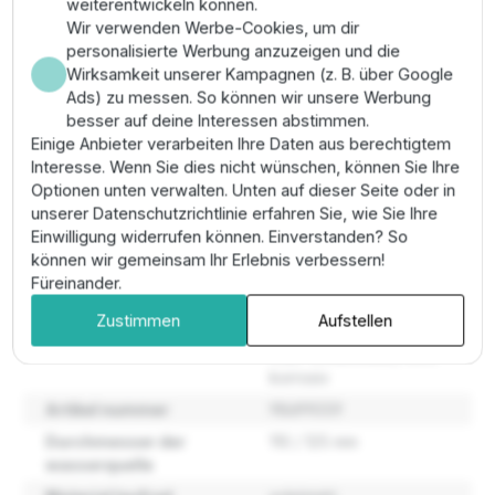
weiterentwickeln können.
gemäß VDE-Richtlinien durch. Senken Sie das
Wir verwenden Werbe-Cookies, um dir
Aggregat in das Brunnenrohr ab, wobei die minimale
personalisierte Werbung anzuzeigen und die
Überdeckung mit Wasser jederzeit gewährleistet sein
Wirksamkeit unserer Kampagnen (z. B. über Google
muss. Führen Sie nach der Montage eine
Ads) zu messen. So können wir unsere Werbung
Isolationsmessung des Kabels durch.
besser auf deine Interessen abstimmen.
Einige Anbieter verarbeiten Ihre Daten aus berechtigtem
Pro-Tipp:
Installieren Sie ein
Manometer am
Interesse. Wenn Sie dies nicht wünschen, können Sie Ihre
Brunnenkopf
, um den Betriebspunkt der Pumpe
Optionen unten verwalten. Unten auf dieser Seite oder in
jederzeit gegen die Kennlinie abgleichen zu können.
unserer Datenschutzrichtlinie erfahren Sie, wie Sie Ihre
Einwilligung widerrufen können. Einverstanden? So
können wir gemeinsam Ihr Erlebnis verbessern!
Eigenschaften
Füreinander.
Zustimmen
Aufstellen
Art der anwendung
Sauber, ohne feststoffe
oder schleifmittel, nicht
korrosiv
Artikel nummer
98699059
Durchmesser der
110 / 125 mm
wasserquelle