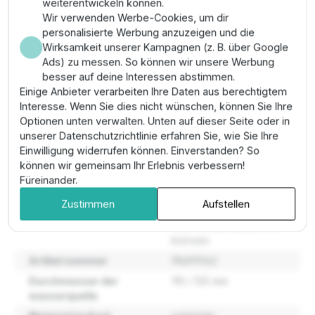
weiterentwickeln können.
erforderlichen Tiefe und fixieren Sie die Steigleitung.
Wir verwenden Werbe-Cookies, um dir
Der Anschluss an das Drehstromnetz (400V) muss über
personalisierte Werbung anzuzeigen und die
einen thermischen Motorschutzschalter erfolgen, um
Wirksamkeit unserer Kampagnen (z. B. über Google
die Wicklungen vor Überlastung zu schützen.
Ads) zu messen. So können wir unsere Werbung
besser auf deine Interessen abstimmen.
Pro-Tipp:
Achten Sie bei dieser Stufenanzahl auf die
Einige Anbieter verarbeiten Ihre Daten aus berechtigtem
Druckklasse der Rohrleitung (PN-Stufe)
, um
Interesse. Wenn Sie dies nicht wünschen, können Sie Ihre
Rohrbrüche durch den hohen Pumpendruck zu
Optionen unten verwalten. Unten auf dieser Seite oder in
vermeiden.
unserer Datenschutzrichtlinie erfahren Sie, wie Sie Ihre
Einwilligung widerrufen können. Einverstanden? So
können wir gemeinsam Ihr Erlebnis verbessern!
Eigenschaften
Füreinander.
Zustimmen
Aufstellen
Art der anwendung
Sauber, ohne feststoffe
oder schleifmittel, nicht
korrosiv
Artikel nummer
98699062
Durchmesser der
110 / 125 mm
wasserquelle