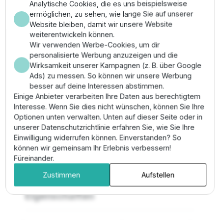
Analytische Cookies, die es uns beispielsweise
Montage & Anwendung
ermöglichen, zu sehen, wie lange Sie auf unserer
Website bleiben, damit wir unsere Website
weiterentwickeln können.
Versenken Sie die SP 9-8 an einem Edelstahlseil und
Wir verwenden Werbe-Cookies, um dir
achten Sie auf eine spannungsfreie Rohrverlegung.
personalisierte Werbung anzuzeigen und die
Die elektrische Anbindung muss über einen
Wirksamkeit unserer Kampagnen (z. B. über Google
Motorschutzschalter erfolgen, der den Drehstrommotor
Ads) zu messen. So können wir unsere Werbung
bei Blockierung oder Phasenausfall sicher abschaltet.
besser auf deine Interessen abstimmen.
Verwenden Sie für die Druckleitung ausschließlich
Einige Anbieter verarbeiten Ihre Daten aus berechtigtem
Rohre mit entsprechender Druckklasse (PN 10 oder PN
Interesse. Wenn Sie dies nicht wünschen, können Sie Ihre
16). Kontrollieren Sie vor dem Absenken alle
Optionen unten verwalten. Unten auf dieser Seite oder in
mechanischen Verbindungen auf festen Sitz.
unserer Datenschutzrichtlinie erfahren Sie, wie Sie Ihre
Einwilligung widerrufen können. Einverstanden? So
Pro-Tipp:
Nutzen Sie bei dieser Leistungsklasse einen
können wir gemeinsam Ihr Erlebnis verbessern!
Sanftstarter
, um mechanische Belastungen beim
Füreinander.
Einschalten der Hydraulikstufen drastisch zu
reduzieren.
Zustimmen
Aufstellen
Eigenschaften