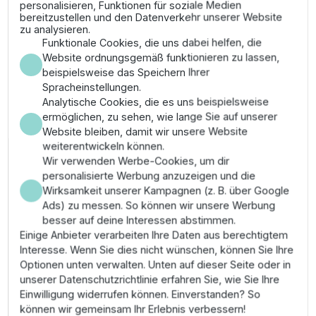
personalisieren, Funktionen für soziale Medien
Sie vor Inbetriebnahme die Mindestüberdeckung mit
bereitzustellen und den Datenverkehr unserer Website
Wasser, um Trockenlauf zu vermeiden.
zu analysieren.
Funktionale Cookies, die uns dabei helfen, die
Pro-Tipp:
Nutzen Sie zur Überwachung der
Website ordnungsgemäß funktionieren zu lassen,
Pumpenleistung ein
MP 204 Motorschutzgerät
, um
beispielsweise das Speichern Ihrer
Parameter wie Isolationswiderstand und Temperatur in
Spracheinstellungen.
Echtzeit zu kontrollieren.
Analytische Cookies, die es uns beispielsweise
ermöglichen, zu sehen, wie lange Sie auf unserer
Website bleiben, damit wir unsere Website
Eigenschaften
weiterentwickeln können.
Wir verwenden Werbe-Cookies, um dir
personalisierte Werbung anzuzeigen und die
Art der anwendung
Sauber, ohne feststoffe
Wirksamkeit unserer Kampagnen (z. B. über Google
oder schleifmittel, nicht
Ads) zu messen. So können wir unsere Werbung
korrosiv
besser auf deine Interessen abstimmen.
Artikel nummer
19001901
Einige Anbieter verarbeiten Ihre Daten aus berechtigtem
Interesse. Wenn Sie dies nicht wünschen, können Sie Ihre
Durchmesser der
250 mm
Optionen unten verwalten. Unten auf dieser Seite oder in
wasserquelle
unserer Datenschutzrichtlinie erfahren Sie, wie Sie Ihre
Material laufrad
edelstahl
Einwilligung widerrufen können. Einverstanden? So
Max. pumpenleistung
120.000-120.999
können wir gemeinsam Ihr Erlebnis verbessern!