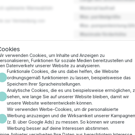
ch optimierte Wärmeabfuhr
Material laufrad
Max. partikelgröße
ie zur Vermeidung von
Max. pumpenleistung (l/h
Maximale förderhöhe
Maximale pumpenleistun
Cookies
Minimales saugniveau
 Trageseils erfolgen. Da kein
ir verwenden Cookies, um Inhalte und Anzeigen zu
 erforderlich. Sichern Sie
ersonalisieren, Funktionen für soziale Medien bereitzustellen und
Presseanschluss
en Datenverkehr unserer Website zu analysieren.
te Drehrichtung des
Pumpentyp
Funktionale Cookies, die uns dabei helfen, die Website
ordnungsgemäß funktionieren zu lassen, beispielsweise das
en
Anlaufstrombegrenzer
,
Speichern Ihrer Spracheinstellungen.
Schutzklasse
u entlasten.
Analytische Cookies, die es uns beispielsweise ermöglichen, 
Schwimmer
sehen, wie lange Sie auf unserer Website bleiben, damit wir
Spannung
unsere Website weiterentwickeln können.
Wir verwenden Werbe-Cookies, um dir personalisierte
Temperaturbereich der 
Werbung anzuzeigen und die Wirksamkeit unserer Kampagne
flüssigkeit
(z. B. über Google Ads) zu messen. So können wir unsere
Typ / serie
Werbung besser auf deine Interessen abstimmen.
Werkstoff der pumpenwe
inige Anbieter verarbeiten Ihre Daten aus berechtigtem Interesse.