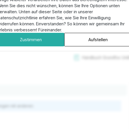
enn Sie dies nicht wünschen, können Sie Ihre Optionen unten
Material
erwalten. Unten auf dieser Seite oder in unserer
Strom
atenschutzrichtlinie erfahren Sie, wie Sie Ihre Einwilligung
iderrufen können. Einverstanden? So können wir gemeinsam Ihr
Max. kopfhöhe
rlebnis verbessern! Füreinander.
Handbuch(e)
Zustimmen
Aufstellen
Handbuch Grundfos Unili
ungen mit anderen.