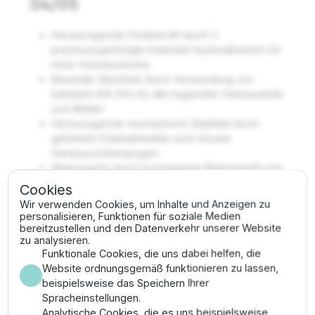
34/05
Herausragende Förderkraft durch 5
präzisionsgefertigte Edelstahl-Hydraulikstufen für
hohe Volumenströme.
Maximale Standzeit durch Verwendung von
Edelstahl AISI 304 für alle tragenden Gehäuseteile
und Wellen.
Herausragende mechanische Stabilität durch
gehärtete Edelstahlwellen und robuste
Gehäuseverbindungen.
Wartungsfrei durch hochwertige Materialwahl und
vibrationsfreien Lauf der Edelstahlwelle.
Cookies
Hygienische Unbedenklichkeit bei
Wir verwenden Cookies, um Inhalte und Anzeigen zu
Trinkwasseranwendungen durch konsequenten
personalisieren, Funktionen für soziale Medien
Einsatz von rostfreiem Stahl.
bereitzustellen und den Datenverkehr unserer Website
zu analysieren.
Sicherer Schutz der Mechanik durch massives
Funktionale Cookies, die uns dabei helfen, die
Rückschlagventil zur Entlastung des gesamten
Website ordnungsgemäß funktionieren zu lassen,
Rohrleitungssystems.
beispielsweise das Speichern Ihrer
Montage & Anwendung
Spracheinstellungen.
Analytische Cookies, die es uns beispielsweise