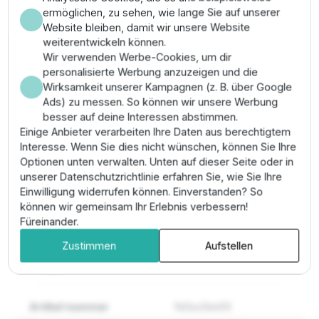
ermöglichen, zu sehen, wie lange Sie auf unserer
Die Installation erfordert eine fachgerechte
Website bleiben, damit wir unsere Website
mechanische Aufhängung an einem Edelstahlseil (V4A).
weiterentwickeln können.
Koppeln Sie die Hydraulik bündig mit einem 7,5 kW
Wir verwenden Werbe-Cookies, um dir
Motor und stellen Sie sicher, dass alle
personalisierte Werbung anzuzeigen und die
Verschraubungen fest sitzen. Achten Sie auf die
Wirksamkeit unserer Kampagnen (z. B. über Google
Einhaltung der maximal zulässigen Eintauchtiefe laut
Ads) zu messen. So können wir unsere Werbung
Datenblatt zur Vermeidung von Gehäuseschäden.
besser auf deine Interessen abstimmen.
Prüfen Sie vor der endgültigen Fixierung den
Einige Anbieter verarbeiten Ihre Daten aus berechtigtem
vibrationsfreien Lauf der Einheit im Bohrloch unter
Interesse. Wenn Sie dies nicht wünschen, können Sie Ihre
Volllast.
Optionen unten verwalten. Unten auf dieser Seite oder in
unserer Datenschutzrichtlinie erfahren Sie, wie Sie Ihre
Pro-Tipp:
Kombinieren Sie diese Hydraulik mit einem
Einwilligung widerrufen können. Einverstanden? So
Frequenzumrichter
, um den Wasserdruck exakt
können wir gemeinsam Ihr Erlebnis verbessern!
konstant zu halten und die Energiekosten bei variabler
Füreinander.
Abnahme drastisch zu senken.
Zustimmen
Aufstellen
Eigenschaften
Artikel nummer
140sx34n05