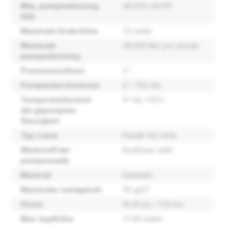
Max. pumpenleistung
48.000-48.999
(l/h)
Maximale förderhöhe
72 meter
Maximale
48.000 liter pro stunde
pumpenleistung
Presseanschluss
3''
Pumpendurchmesser
6" / 152 mm
Temperaturbereich
0º bis +35ºc
der gepumpten
flüssigkeit
Typ / serie
Panelli 140 serie
Werkstoff der
Rostfreier stahl
pumpenwelle
Material
Edelstahl
Maximaler sandgehalt
50 g/m³
Strom
10,00 ps / 7,50 kw
Max. kopfhöhe
71-80 meter