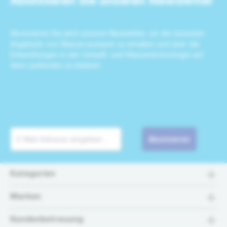
Abonnieren Sie unseren Newsletter
Abonnieren Sie jetzt unseren Newsletter, um die neuesten
Angebote von Wasser-pumpen zu erhalten und über die
Entwicklungen in der Umwelt- und Wassertechnologie auf
dem Laufenden zu bleiben.
Abonnieren
Kategorien
Marken
Kundenbetreuung