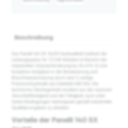
Beschreibung
Das Panelli 140 SX 34/05 Hydraulikteil markiert die
Leistungsspitze für 7,5 kW Antriebe im Bereich der
industriellen Volumenförderung bis 34 m³/h. Es löst
komplexe Aufgaben in der Bewässerung und
Brauchwassernutzung durch eine 5-stufige
Präzisionshydraulik aus Edelstahl AISI 304. Die
technische Überlegenheit resultiert aus der massiven
Verschleißfestigkeit und der Fähigkeit, auch unter
harten Bedingungen wartungsarm gemäß industrieller
Qualitätsvorgaben zu arbeiten.
Vorteile der Panelli 140 SX