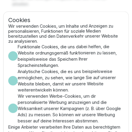
arbeiten.
Vorteile der Panelli 140 SX
Cookies
34/12
Wir verwenden Cookies, um Inhalte und Anzeigen zu
personalisieren, Funktionen für soziale Medien
bereitzustellen und den Datenverkehr unserer Website
Extreme Hubleistung zur Überwindung massiver
zu analysieren.
vertikaler Distanzen bei konstantem Durchfluss
Funktionale Cookies, die uns dabei helfen, die
von 34 m³/h.
Website ordnungsgemäß funktionieren zu lassen,
Vollständige Edelstahlfertigung garantiert höchste
beispielsweise das Speichern Ihrer
chemische Beständigkeit im aggressiven Medium
Spracheinstellungen.
(AISI 304).
Analytische Cookies, die es uns beispielsweise
Sandverträglichkeit nach Industriestandard schützt
ermöglichen, zu sehen, wie lange Sie auf unserer
die Laufräder vor vorzeitigem Materialabtrag
Website bleiben, damit wir unsere Website
durch mineralische Partikel.
weiterentwickeln können.
Wartungsfrei durch geschlossene Bauweise und
Wir verwenden Werbe-Cookies, um dir
hochwertige wassergeschmierte Industrie-
personalisierte Werbung anzuzeigen und die
Lagerung.
Wirksamkeit unserer Kampagnen (z. B. über Google
Passgenauigkeit nach NEMA-Standard ermöglicht
Ads) zu messen. So können wir unsere Werbung
Koppelung mit 18,5 kW (25 PS)
besser auf deine Interessen abstimmen.
Hochleistungsmotoren.
Einige Anbieter verarbeiten Ihre Daten aus berechtigtem