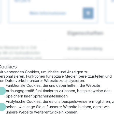
127,24 €
2
Mehr Informationen
Eigenschaften
che Maximum für 4-Zoll-
Art der anwendung
. Mit 42 Hydraulikstufen
ösungen unerreichbar sind.
Durchmesser der wasser
 von massiver
Cookies
Material laufrad
chste Verschleißfestigkeit
ir verwenden Cookies, um Inhalte und Anzeigen zu
Max. pumpenleistung (l/h
ersonalisieren, Funktionen für soziale Medien bereitzustellen und
en Datenverkehr unserer Website zu analysieren.
42
Maximale förderhöhe
Funktionale Cookies, die uns dabei helfen, die Website
Maximale pumpenleistun
ordnungsgemäß funktionieren zu lassen, beispielsweise das
Speichern Ihrer Spracheinstellungen.
Presseanschluss
Analytische Cookies, die es uns beispielsweise ermöglichen, 
fbau durch 42
Pumpendurchmesser
sehen, wie lange Sie auf unserer Website bleiben, damit wir
unsere Website weiterentwickeln können.
Pumpenhöhe