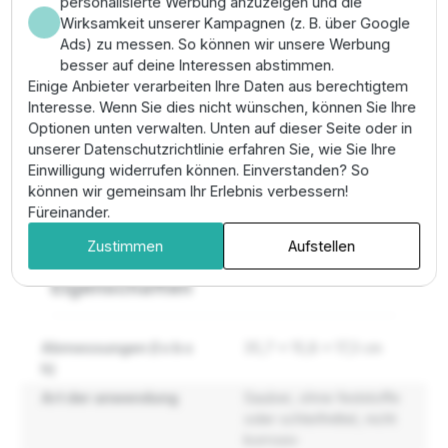
personalisierte Werbung anzuzeigen und die
Wirksamkeit unserer Kampagnen (z. B. über Google
Plus- und Minuspunkte
Ads) zu messen. So können wir unsere Werbung
besser auf deine Interessen abstimmen.
Einige Anbieter verarbeiten Ihre Daten aus berechtigtem
Pumpengehäuse aus rostfreiem Stahl
check
Interesse. Wenn Sie dies nicht wünschen, können Sie Ihre
Äußerst energieeffizient
check
Optionen unten verwalten. Unten auf dieser Seite oder in
unserer Datenschutzrichtlinie erfahren Sie, wie Sie Ihre
Starke Saugkraft
check
Einwilligung widerrufen können. Einverstanden? So
Selbstansaugend bis zu 9 Meter
check
können wir gemeinsam Ihr Erlebnis verbessern!
Füreinander.
Lieferung ohne Anschlusskabel
remove
Zustimmen
Aufstellen
Eigenschaften
Abmessungen (l x b x
35,7 x 15,8 x 17,3 cm
h)
Art der anwendung
Sauber, ohne feststoffe
oder schleifmittel, nicht
korrosiv