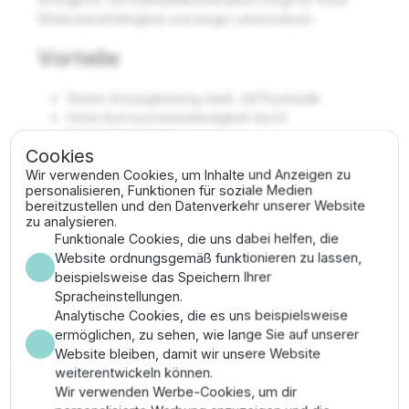
Widerstandsfähigkeit und lange Lebensdauer.
Vorteile
Starke Ansaugleistung dank Jet?Hydraulik.
Hohe Korrosionsbeständigkeit durch
Edelstahlgehäuse.
Cookies
Wartungsarm durch langlebige Gleitringdichtung.
Wir verwenden Cookies, um Inhalte und Anzeigen zu
Konstante Druckverhältnisse durch optimierte
personalisieren, Funktionen für soziale Medien
Laufradgeometrie.
bereitzustellen und den Datenverkehr unserer Website
Effizienter Betrieb durch 400V?Drehstrommotor.
zu analysieren.
Funktionale Cookies, die uns dabei helfen, die
Montage & Anwendung
Website ordnungsgemäß funktionieren zu lassen,
beispielsweise das Speichern Ihrer
Installieren Sie die Pumpe nahe der Wasserquelle und
Spracheinstellungen.
befüllen Sie das Pumpengehäuse vollständig. Prüfen
Analytische Cookies, die es uns beispielsweise
Sie alle Leitungen auf Dichtheit.
ermöglichen, zu sehen, wie lange Sie auf unserer
Website bleiben, damit wir unsere Website
Pro?Tipp: Nutzen Sie einen Vorfilter, um die
weiterentwickeln können.
Hydraulik vor Sandpartikeln zu schützen.
Wir verwenden Werbe-Cookies, um dir