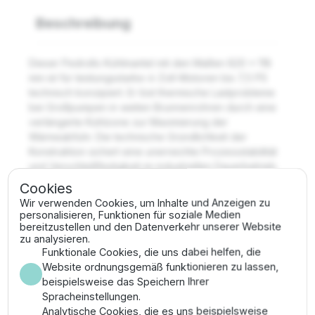
Beschreibung
Dieser Pedrollo Kühlmantel mit den Maßen 820 x 118
mm ist für leistungsstarke 4-Zoll-Motoren bis 7,5 PS
technisch konzipiert. Er löst thermische Lastprobleme
bei Großpumpen in weiten Brunnenrohren durch eine
verlängerte Kühlzone zur Maximierung der
Wärmeabfuhr. Die technische Gründlichkeit der
Konstruktion sichert eine unerreichte Prozessstabilität
und Verschleißfestigkeit im industriellen Dauerbetrieb.
Cookies
Vorteile
Wir verwenden Cookies, um Inhalte und Anzeigen zu
personalisieren, Funktionen für soziale Medien
bereitzustellen und den Datenverkehr unserer Website
Souveräne Kühlleistung für Hochleistungsmotoren
zu analysieren.
bis 5,5 kW zur technischen Absicherung der
Funktionale Cookies, die uns dabei helfen, die
Motorwicklung.
Website ordnungsgemäß funktionieren zu lassen,
Hohe mechanische Widerstandsfähigkeit gegen
beispielsweise das Speichern Ihrer
hydrostatischen Druck und Vibrationen durch
Spracheinstellungen.
robuste Bauart.
Analytische Cookies, die es uns beispielsweise