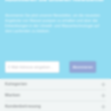
Abonnieren Sie jetzt unseren Newsletter, um die neuesten
Angebote von Wasser-pumpen zu erhalten und über die
Entwicklungen in der Umwelt- und Wassertechnologie auf
dem Laufenden zu bleiben.
Abonnieren
Kategorien
Marken
Kundenbetreuung