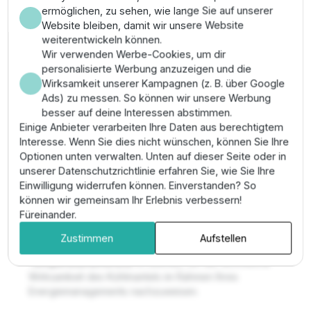
Wartungsarm durch glatte Innenwände zur
ermöglichen, zu sehen, wie lange Sie auf unserer
technischen Reduzierung von
Website bleiben, damit wir unsere Website
Sedimentanlagerungen.
weiterentwickeln können.
Passgenauigkeit für professionelle
Wir verwenden Werbe-Cookies, um dir
Unterwasserpumpen ermöglicht eine technisch
personalisierte Werbung anzuzeigen und die
einwandfreie Systemintegration.
Wirksamkeit unserer Kampagnen (z. B. über Google
Ads) zu messen. So können wir unsere Werbung
Montage & Anwendung
besser auf deine Interessen abstimmen.
Einige Anbieter verarbeiten Ihre Daten aus berechtigtem
Die Montage erfolgt durch Aufschieben und Fixieren
Interesse. Wenn Sie dies nicht wünschen, können Sie Ihre
am Pumpenkörper; stellen Sie die technische
Optionen unten verwalten. Unten auf dieser Seite oder in
Dichtigkeit am oberen Abschluss sicher. Aufgrund der
unserer Datenschutzrichtlinie erfahren Sie, wie Sie Ihre
Länge von 820mm ist bei horizontalem Einbau eine
Einwilligung widerrufen können. Einverstanden? So
zusätzliche Abstützung technisch zwingend
können wir gemeinsam Ihr Erlebnis verbessern!
erforderlich. Prüfen Sie nach dem Einbau die
Füreinander.
Stromaufnahme unter Last zur Validierung der Kühlung.
Zustimmen
Aufstellen
Pro-Tipp:
Dokumentieren Sie die
Temperaturdifferenz
im Betrieb, um die technische
Wirksamkeit des Kühlmantels im Rahmen Ihres
Energiemanagements nachzuweisen.