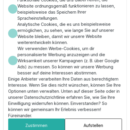
Sicherheitsstandards durch zertifizierte Bauteile
Website ordnungsgemäß funktionieren zu lassen,
nach DVGW-Richtlinien.
beispielsweise das Speichern Ihrer
Spracheinstellungen.
Montage & Anwendung
Analytische Cookies, die es uns beispielsweise
ermöglichen, zu sehen, wie lange Sie auf unserer
Verwenden Sie für den Anschluss der Pumpe
Website bleiben, damit wir unsere Website
ausschließlich druckfeste Schläuche oder
weiterentwickeln können.
Rohrleitungen, um die volle Kapazität der 40/80 M zu
Wir verwenden Werbe-Cookies, um dir
nutzen. Prüfen Sie die elektrische Spannung (230V)
personalisierte Werbung anzuzeigen und die
auf Stabilität, um die volle Motordrehzahl zu erreichen.
Wirksamkeit unserer Kampagnen (z. B. über Google
Schützen Sie die Pumpe vor Trockenlauf durch den
Ads) zu messen. So können wir unsere Werbung
Einsatz eines Flow-Sensors oder eines elektronischen
besser auf deine Interessen abstimmen.
Presscontrol-Systems.
Einige Anbieter verarbeiten Ihre Daten aus berechtigtem
Interesse. Wenn Sie dies nicht wünschen, können Sie Ihre
Pro-Tipp:
Führen Sie alle 12 Monate eine Sichtprüfung
Optionen unten verwalten. Unten auf dieser Seite oder in
der Gleitringdichtung durch, um die Betriebssicherheit
unserer Datenschutzrichtlinie erfahren Sie, wie Sie Ihre
der Anlage langfristig zu gewährleisten.
Einwilligung widerrufen können. Einverstanden? So
können wir gemeinsam Ihr Erlebnis verbessern!
Füreinander.
Plus- und Minuspunkte
Zustimmen
Aufstellen