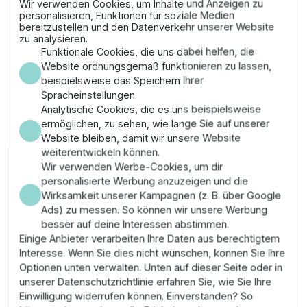
Wir verwenden Cookies, um Inhalte und Anzeigen zu
Achten Sie darauf, dass der Mindestwasserstand zur
personalisieren, Funktionen für soziale Medien
Kühlung des Motors technisch dauerhaft gewahrt
bereitzustellen und den Datenverkehr unserer Website
zu analysieren.
bleibt, um die thermische Stabilität der Wicklungen zu
Funktionale Cookies, die uns dabei helfen, die
sichern.
Website ordnungsgemäß funktionieren zu lassen,
Pro-Tipp:
Kombinieren Sie diese Pumpe mit einem
beispielsweise das Speichern Ihrer
elektronischen Niveauschalter (Stecker-Sensor)
,
Spracheinstellungen.
um eine präzise Automatisierung ohne mechanische
Analytische Cookies, die es uns beispielsweise
Verschleißteile technisch zu realisieren.
ermöglichen, zu sehen, wie lange Sie auf unserer
Website bleiben, damit wir unsere Website
weiterentwickeln können.
Eigenschaften
Wir verwenden Werbe-Cookies, um dir
personalisierte Werbung anzuzeigen und die
Wirksamkeit unserer Kampagnen (z. B. über Google
Abmessungen (l x b x
14,7 x 14,7 x 26,9 cm
Ads) zu messen. So können wir unsere Werbung
h)
besser auf deine Interessen abstimmen.
Art der anwendung
Sauber, ohne feststoffe
Einige Anbieter verarbeiten Ihre Daten aus berechtigtem
oder schleifmittel, nicht
Interesse. Wenn Sie dies nicht wünschen, können Sie Ihre
korrosiv
Optionen unten verwalten. Unten auf dieser Seite oder in
unserer Datenschutzrichtlinie erfahren Sie, wie Sie Ihre
Länge des
5 meter
Einwilligung widerrufen können. Einverstanden? So
anschlusskabels