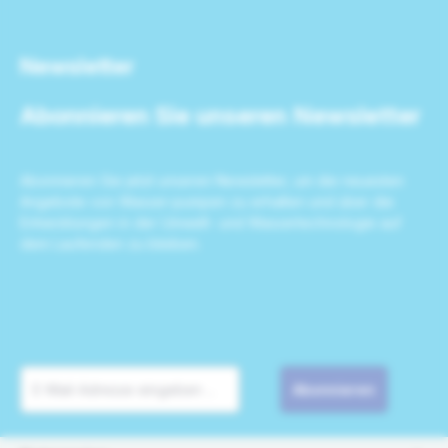
Newsletter
Abonnieren Sie unseren Newsletter
Abonnieren Sie jetzt unseren Newsletter, um die neuesten
Angebote von Wasser-pumpen zu erhalten und über die
Entwicklungen in der Umwelt- und Wassertechnologie auf
dem Laufenden zu bleiben.
Abonnieren