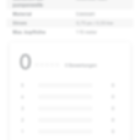
pumpenwelle
Material
Edelstahl
Strom
0,75 ps / 0,55 kw
Max. kopfhöhe
1-10 meter
0
0 Bewertungen
5
0
4
0
3
0
2
0
1
0