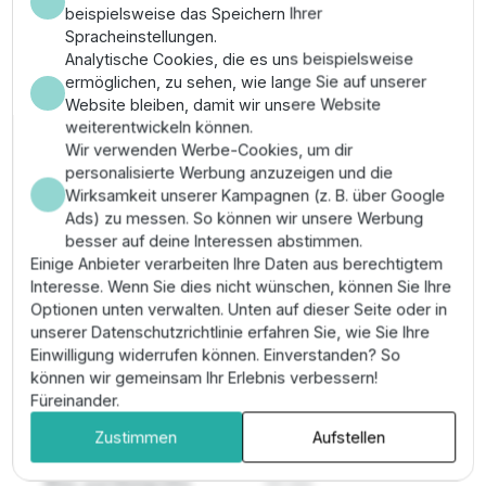
wickeln könnten.
beispielsweise das Speichern Ihrer
Spracheinstellungen.
Pro-Tipp:
Nutzen Sie diese Pumpe primär für
Analytische Cookies, die es uns beispielsweise
fäkalienfreies Schmutzwasser
mit hohem
ermöglichen, zu sehen, wie lange Sie auf unserer
Partikelanteil, da das 50 mm Vortex-System technisch
Website bleiben, damit wir unsere Website
weitaus unempfindlicher gegenüber Verschleiß ist als
weiterentwickeln können.
Kanallaufräder.
Wir verwenden Werbe-Cookies, um dir
personalisierte Werbung anzuzeigen und die
Wirksamkeit unserer Kampagnen (z. B. über Google
Eigenschaften
Ads) zu messen. So können wir unsere Werbung
besser auf deine Interessen abstimmen.
Einige Anbieter verarbeiten Ihre Daten aus berechtigtem
Abmessungen (l x b x
19,8 x 19,8 x 43,5 cm
Interesse. Wenn Sie dies nicht wünschen, können Sie Ihre
h)
Optionen unten verwalten. Unten auf dieser Seite oder in
Art der anwendung
Abwasser
, Sandiges
unserer Datenschutzrichtlinie erfahren Sie, wie Sie Ihre
wasser
, Verseuchtes
Einwilligung widerrufen können. Einverstanden? So
wasser
können wir gemeinsam Ihr Erlebnis verbessern!
Länge des
10 meter
Füreinander.
anschlusskabels
Zustimmen
Aufstellen
Material laufrad
edelstahl
Max. partikelgröße
50 mm