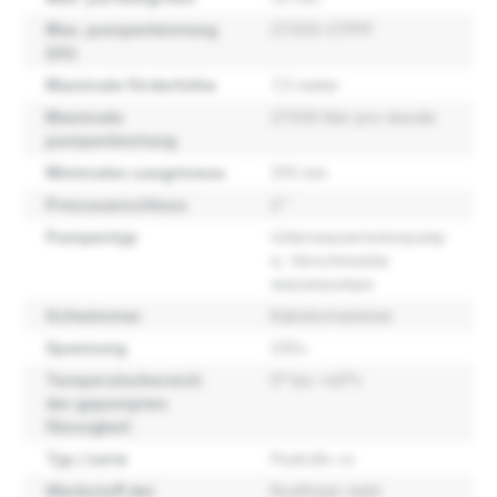
Max. pumpenleistung
27.000-27.999
(l/h)
Maximale förderhöhe
7,5 meter
Maximale
27.000 liter pro stunde
pumpenleistung
Minimales saugniveau
290 mm
Presseanschluss
2''
Pumpentyp
Unterwassermotorpump
e
, Verschmutzte
wasserpumpe
Schwimmer
Kabelschwimmer
Spannung
230v
Temperaturbereich
0° bis +40°c
der gepumpten
flüssigkeit
Typ / serie
Pedrollo vx
Werkstoff der
Rostfreier stahl