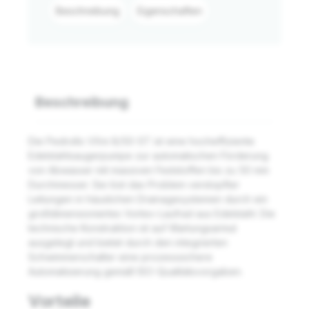
Beschreibung
Eigenschaften
Beschreibung
Die Pedrollo VXm 8/50-ST ist eine hocheffiziente
Edelstahlsaugerpumpe zur automatischen Förderung
von Abwasser mit massiven Feststoffen bis zu 50 mm
Durchmesser. Sie löst das Problem verstopfter
Leitungen in häuslichen Drainagesystemen durch ein
großdimensioniertes Vortex-Laufrad aus Edelstahl. Die
technische Konstruktion ist auf Wartungsarmut
ausgelegt und bietet durch den integrierten
Schwimmerschalter eine prozesssichere
Automatisierung gemäß ISO-Qualitätsvorgaben.
Vorteile