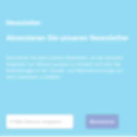
Newsletter
Abonnieren Sie unseren Newsletter
Abonnieren Sie jetzt unseren Newsletter, um die neuesten
Angebote von Wasser-pumpen zu erhalten und über die
Entwicklungen in der Umwelt- und Wassertechnologie auf
dem Laufenden zu bleiben.
Abonnieren