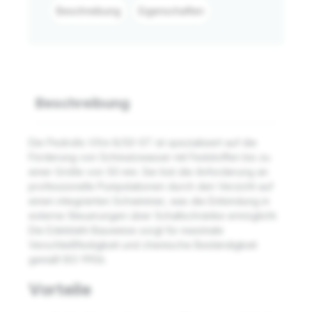
Beschreibung
Eigenschaften
Beschreibung
Die Pedrollo VXm 8/50-ST ist spezialisiert auf die
Förderung von Schmutzwasser mit Feststoffen bis zu
einer Größe von 50 mm. Sie löst die Anforderung an
professionelle Pumpstationen durch den Verzicht auf
einen integrierten Schwimmer, was die Einbindung in
externe Steuerungen über Schaltschränke ermöglicht.
Die Edelstahl-Bauweise sorgt für maximale
Verschleißfestigkeit und chemische Beständigkeit
gemäß ISO 9906.
Vorteile