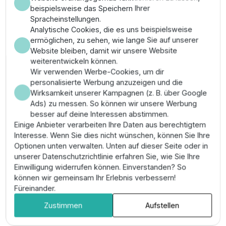
eine Bodenfixierung oder Aufhängung.
beispielsweise das Speichern Ihrer
Spracheinstellungen.
Pro-Tipp:
Diese Pumpe eignet sich hervorragend für
Analytische Cookies, die es uns beispielsweise
Doppelpumpstationen
, bei denen eine
ermöglichen, zu sehen, wie lange Sie auf unserer
wechselseitige Ansteuerung über einen Schaltschrank
Website bleiben, damit wir unsere Website
erfolgt.
weiterentwickeln können.
Wir verwenden Werbe-Cookies, um dir
Eigenschaften
personalisierte Werbung anzuzeigen und die
Wirksamkeit unserer Kampagnen (z. B. über Google
Ads) zu messen. So können wir unsere Werbung
Abmessungen (l x b x
19,8 x 19,8 x 43,5 cm
besser auf deine Interessen abstimmen.
h)
Einige Anbieter verarbeiten Ihre Daten aus berechtigtem
Interesse. Wenn Sie dies nicht wünschen, können Sie Ihre
Art der anwendung
Abwasser
, Sandiges
Optionen unten verwalten. Unten auf dieser Seite oder in
wasser
, Verseuchtes
unserer Datenschutzrichtlinie erfahren Sie, wie Sie Ihre
wasser
Einwilligung widerrufen können. Einverstanden? So
Länge des
10 meter
können wir gemeinsam Ihr Erlebnis verbessern!
anschlusskabels
Füreinander.
Material laufrad
edelstahl
Zustimmen
Aufstellen
Max. partikelgröße
50 mm