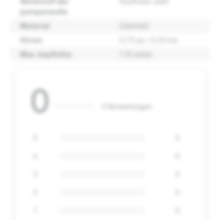
Werkstoff der
Rostfreier stahl
pumpenwelle
Material
Edelstahl
Strom
0,75 ps / 0,55 kw
Max. kopfhöhe
1-10 meter
0
0 Bewertungen
5
0
4
0
3
0
2
0
1
0