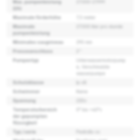
Max. pumpenleistung
27.000-27.999
(l/h)
Maximale förderhöhe
7,5 meter
Maximale
27.000 liter pro stunde
pumpenleistung
Minimales saugniveau
290 mm
Presseanschluss
2''
Pumpentyp
Unterwassermotorpump
e
, Verschmutzte
wasserpumpe
Schutzklasse
Ip x8
Schwimmer
Keine
Spannung
230v
Temperaturbereich
0° bis +40°c
der gepumpten
flüssigkeit
Typ / serie
Pedrollo vx