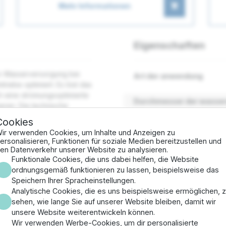
Mehr Informationen
Eigenschaften
ten Wasserversorgung bei
Art der anwendung
triebe optimiert. Es löst das
 eine strömungsoptimierte
Durchmesser der wasser
eren. Die technische
Material laufrad
tandsfähigkeit gegen
Cookies
Max. pumpenleistung (l/h
ir verwenden Cookies, um Inhalte und Anzeigen zu
ersonalisieren, Funktionen für soziale Medien bereitzustellen und
9
Maximale förderhöhe
en Datenverkehr unserer Website zu analysieren.
Funktionale Cookies, die uns dabei helfen, die Website
Maximale pumpenleistun
ordnungsgemäß funktionieren zu lassen, beispielsweise das
Presseanschluss
Speichern Ihrer Spracheinstellungen.
durch 9 hocheffiziente
Pumpendurchmesser
Analytische Cookies, die es uns beispielsweise ermöglichen, 
sehen, wie lange Sie auf unserer Website bleiben, damit wir
Pumpenhöhe
patentierten Independent-
unsere Website weiterentwickeln können.
Pumpentyp
Wir verwenden Werbe-Cookies, um dir personalisierte