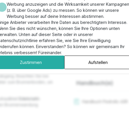
n Edelstahl AISI 304 für
Spannung
Werbung anzuzeigen und die Wirksamkeit unserer Kampagne
(z. B. über Google Ads) zu messen. So können wir unsere
Temperaturbereich der 
durch integriertes
Werbung besser auf deine Interessen abstimmen.
flüssigkeit
inige Anbieter verarbeiten Ihre Daten aus berechtigtem Interesse.
ie Drehmomentübertragung
Typ / serie
enn Sie dies nicht wünschen, können Sie Ihre Optionen unten
erwalten. Unten auf dieser Seite oder in unserer
Werkstoff der pumpenwe
atenschutzrichtlinie erfahren Sie, wie Sie Ihre Einwilligung
Material
iderrufen können. Einverstanden? So können wir gemeinsam Ihr
Maximaler sandgehalt
rlebnis verbessern! Füreinander.
PS Tauchmotor und achten
Strom
Zustimmen
Aufstellen
e das Kabelschutzblech
Max. kopfhöhe
. Installieren Sie die
abgang. Beachten Sie bei
Meter zum Brunnenboden, um
Handbuch(e)
raulikteil
Edelstahl-
Handbuch Pedrollo 4SR
auen Brunnenwandung